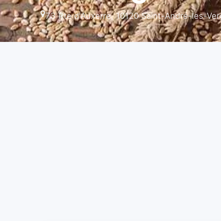
73 Rte d'Auxerre, 10120 Saint-André-les-Ver