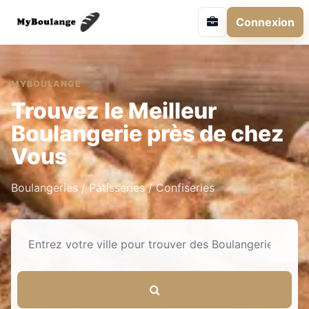
Connexion
MYBOULANGE
Trouvez le Meilleur
Boulangerie près de chez
Vous
Boulangeries / Patisseries / Confiseries