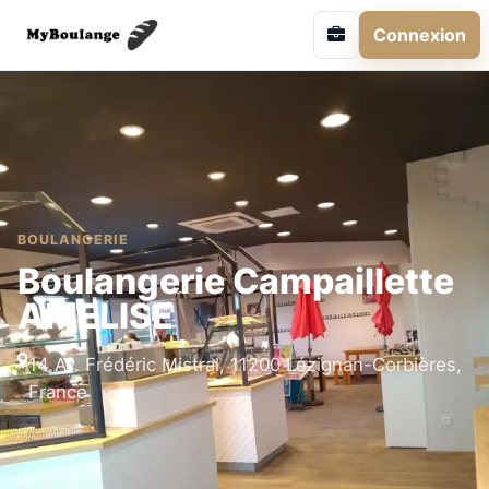
Connexion
BOULANGERIE
Boulangerie Campaillette
AMELISE
14 Av. Frédéric Mistral, 11200 Lézignan-Corbières,
France