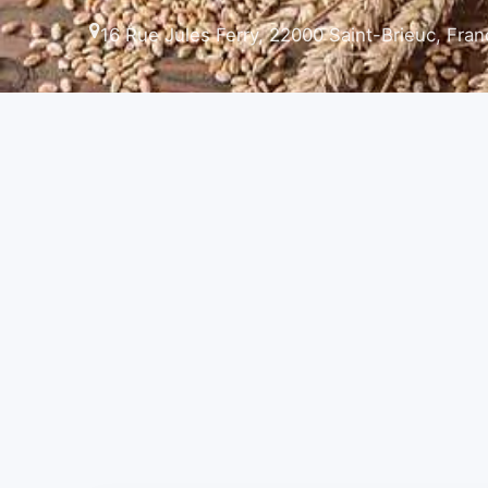
16 Rue Jules Ferry, 22000 Saint-Brieuc, Fran