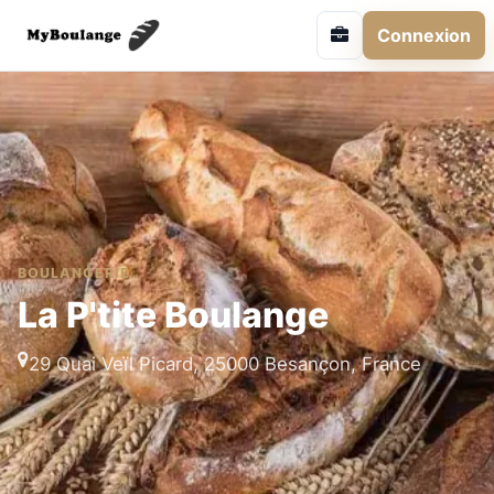
Connexion
BOULANGERIE
La P'tite Boulange
29 Quai Veïl Picard, 25000 Besançon, France