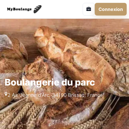
Connexion
BOULANGERIE
Boulangerie du parc
2 Av. Jeanne d'Arc, 34190 Brissac, France