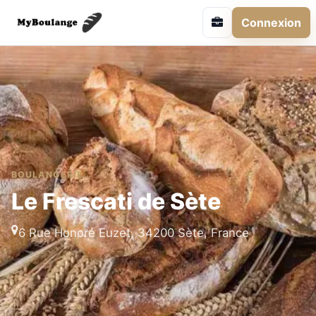
Connexion
BOULANGERIE
Le Frescati de Sète
6 Rue Honoré Euzet, 34200 Sète, France