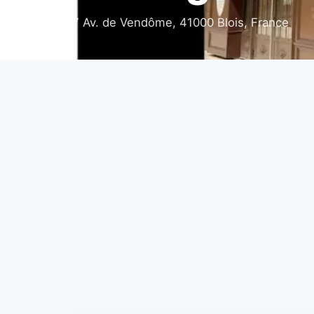
37 Av. de Vendôme, 41000 Blois, France