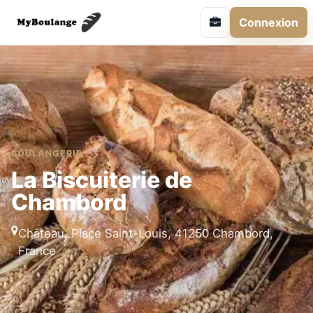
Connexion
BOULANGERIE
La Biscuiterie de
Chambord
Château, Place Saint-Louis, 41250 Chambord,
France