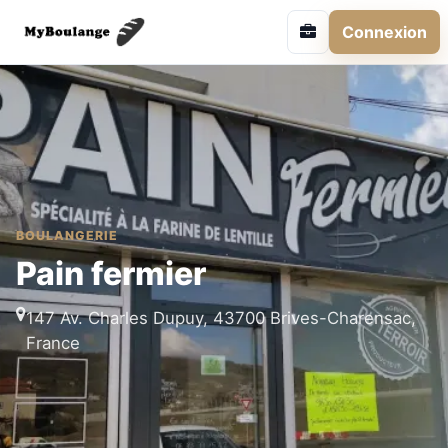
Connexion
BOULANGERIE
Pain fermier
147 Av. Charles Dupuy, 43700 Brives-Charensac,
France