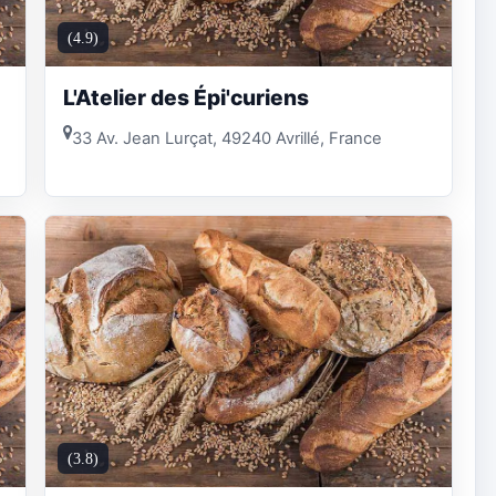
(4.9)
L'Atelier des Épi'curiens
33 Av. Jean Lurçat, 49240 Avrillé, France
(3.8)