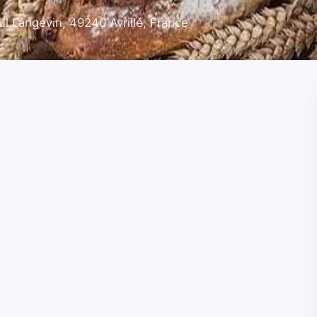
l Langevin, 49240 Avrillé, France