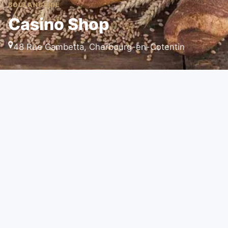
BOULANGERIE
Casino Shop
48 Rue Gambetta, Cherbourg-en-Cotentin