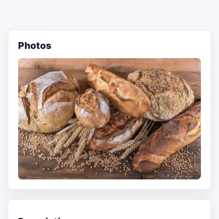
Photos