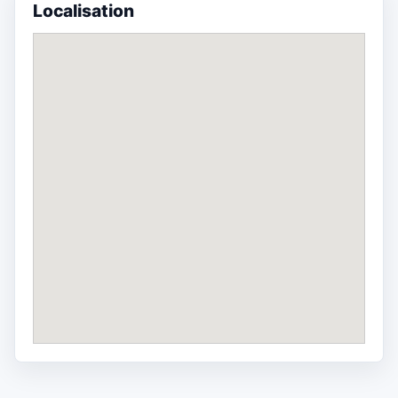
Localisation