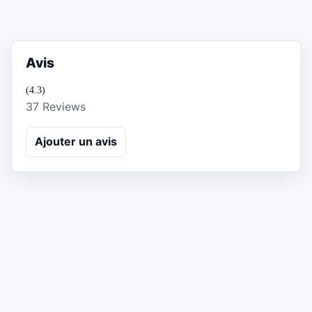
Avis
(4.3)
37 Reviews
Ajouter un avis