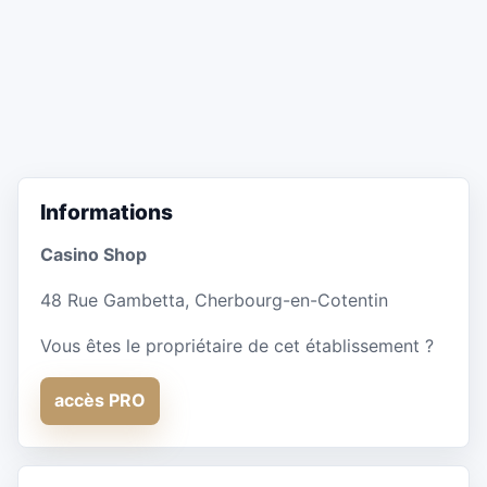
Informations
Casino Shop
48 Rue Gambetta, Cherbourg-en-Cotentin
Vous êtes le propriétaire de cet établissement ?
accès PRO