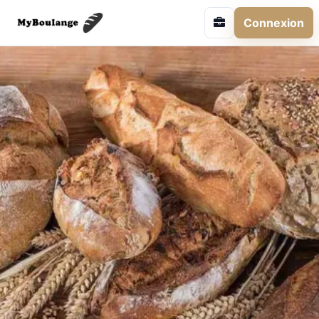
Connexion