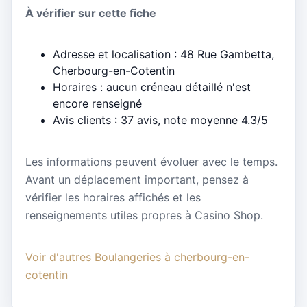
À vérifier sur cette fiche
Adresse et localisation : 48 Rue Gambetta,
Cherbourg-en-Cotentin
Horaires : aucun créneau détaillé n'est
encore renseigné
Avis clients : 37 avis, note moyenne 4.3/5
Les informations peuvent évoluer avec le temps.
Avant un déplacement important, pensez à
vérifier les horaires affichés et les
renseignements utiles propres à Casino Shop.
Voir d'autres Boulangeries à cherbourg-en-
cotentin