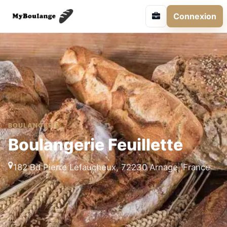
Connexion
BOULANGERIE
Boulangerie Feuillette
182 Bd Pierre Lefaucheux, 72230 Arnage, France