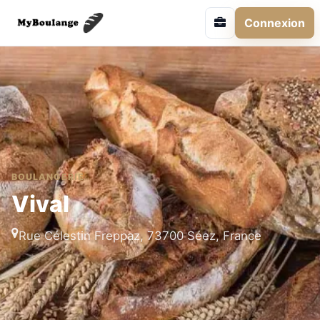
Connexion
BOULANGERIE
Vival
Rue Célestin Freppaz, 73700 Séez, France