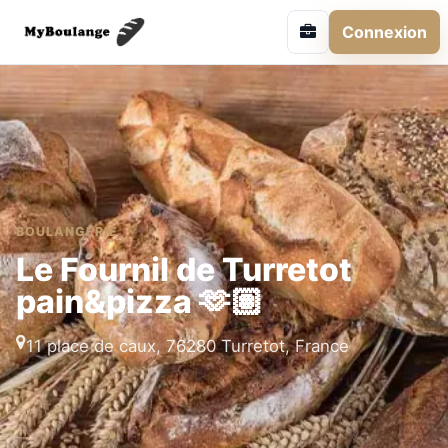
Connexion
BOULANGERIE
Le Fournil de Turretot
pain&pizza 🫶🏽
11 place de caux, 76280 Turretot, France