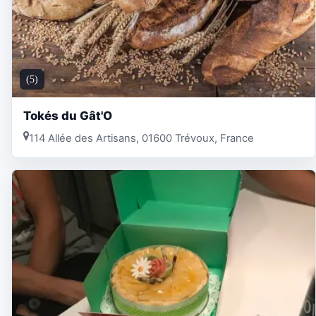
(5)
Tokés du Gât'O
114 Allée des Artisans, 01600 Trévoux, France