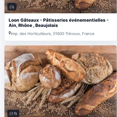
(5)
Loon Gâteaux - Pâtisseries événementielles -
Ain, Rhône , Beaujolais
Imp. des Horticulteurs, 01600 Trévoux, France
(3.9)