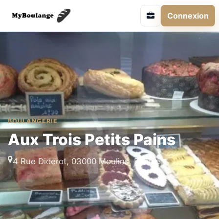
Connexion
BOULANGERIE
Aux Trois Petits Pains
4 Rue Diderot, 03000 Moulins, France