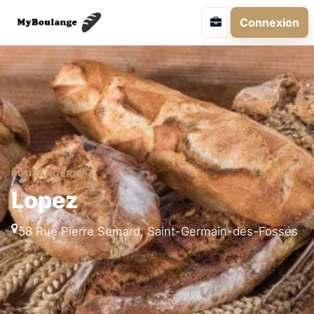
Connexion
BOULANGERIE
Lopez
58 Rue Pierre Semard, Saint-Germain-des-Fossés