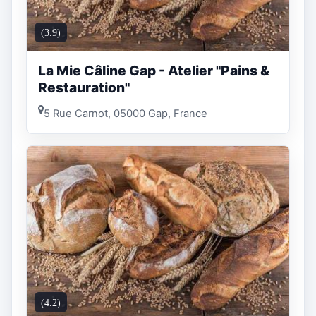
(3.9)
La Mie Câline Gap - Atelier "Pains &
Restauration"
5 Rue Carnot, 05000 Gap, France
(4.2)