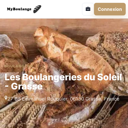
Connexion
BOULANGERIE
Les Boulangeries du Soleil
- Grasse
27 Bd Emmanuel Rouquier, 06130 Grasse, France