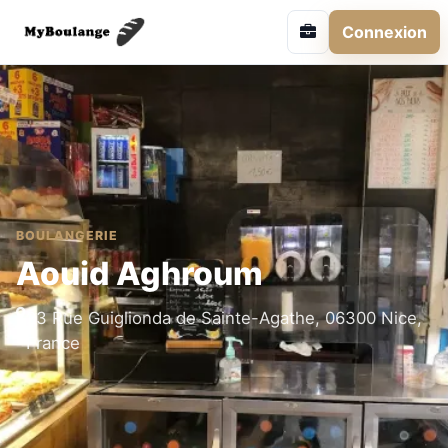
Connexion
BOULANGERIE
Aouid Aghroum
23 Rue Guiglionda de Sainte-Agathe, 06300 Nice,
France