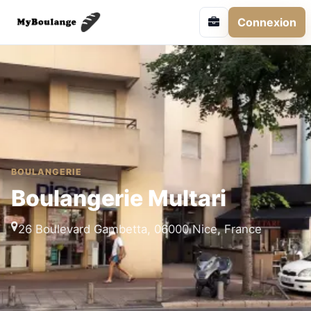
Connexion
BOULANGERIE
Boulangerie Multari
26 Boulevard Gambetta, 06000 Nice, France