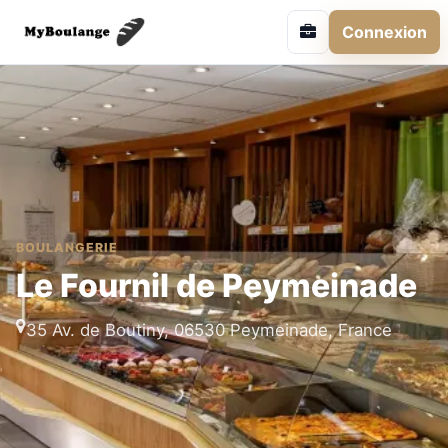
Connexion
BOULANGERIE
Le Fournil de Peymeinade
35 Av. de Boutiny, 06530 Peymeinade, France