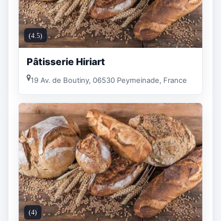
(4.5)
Pâtisserie Hiriart
19 Av. de Boutiny, 06530 Peymeinade, France
(4)