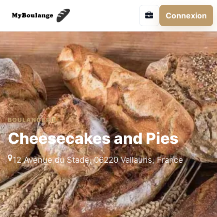
Connexion
BOULANGERIE
Cheesecakes and Pies
12 Avenue du Stade, 06220 Vallauris, France