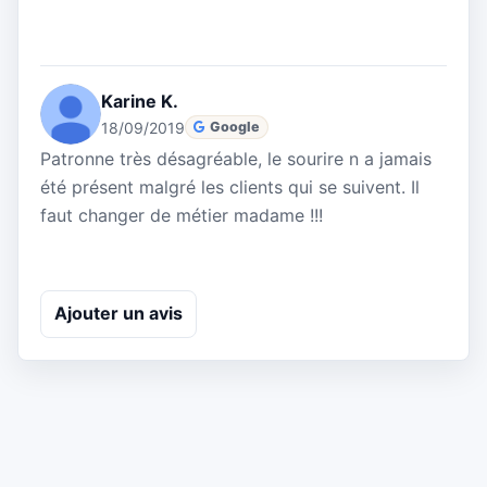
Karine K.
18/09/2019
Google
Patronne très désagréable, le sourire n a jamais
été présent malgré les clients qui se suivent. Il
faut changer de métier madame !!!
Ajouter un avis