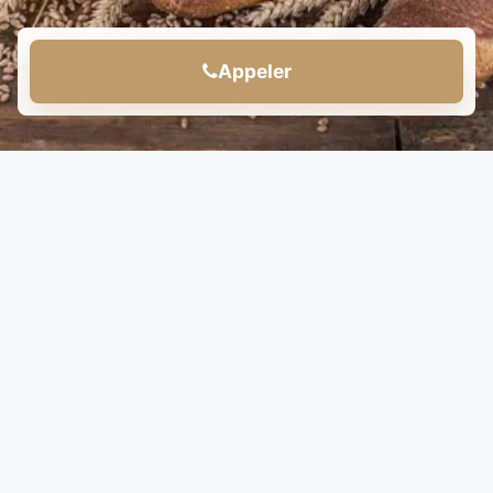
Appeler