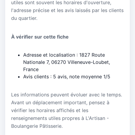
utiles sont souvent les horaires d'ouverture,
l'adresse précise et les avis laissés par les clients
du quartier.
À vérifier sur cette fiche
Adresse et localisation : 1827 Route
Nationale 7, 06270 Villeneuve-Loubet,
France
Avis clients : 5 avis, note moyenne 1/5
Les informations peuvent évoluer avec le temps.
Avant un déplacement important, pensez à
vérifier les horaires affichés et les
renseignements utiles propres à L'Artisan -
Boulangerie Pâtisserie.