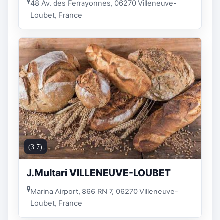
48 Av. des Ferrayonnes, 06270 Villeneuve-
Loubet, France
(3.7)
J.Multari VILLENEUVE-LOUBET
Marina Airport, 866 RN 7, 06270 Villeneuve-
Loubet, France