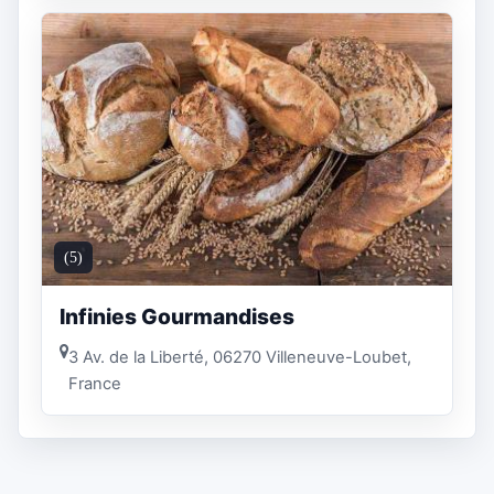
(5)
Infinies Gourmandises
3 Av. de la Liberté, 06270 Villeneuve-Loubet,
France