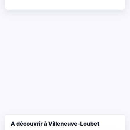
A découvrir à Villeneuve-Loubet