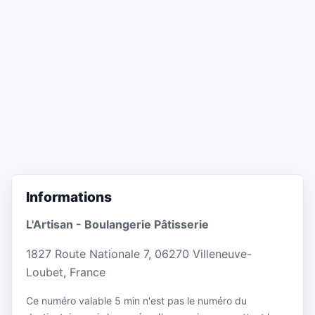
Informations
L'Artisan - Boulangerie Pâtisserie
1827 Route Nationale 7, 06270 Villeneuve-
Loubet, France
Ce numéro valable 5 min n'est pas le numéro du