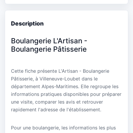
Description
Boulangerie L'Artisan -
Boulangerie Pâtisserie
Cette fiche présente L'Artisan - Boulangerie
Pâtisserie, à Villeneuve-Loubet dans le
département Alpes-Maritimes. Elle regroupe les
informations pratiques disponibles pour préparer
une visite, comparer les avis et retrouver
rapidement l'adresse de l'établissement.
Pour une boulangerie, les informations les plus