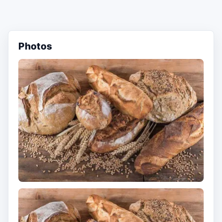
Photos