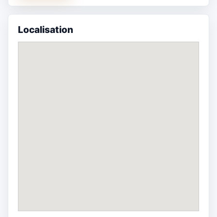
Localisation