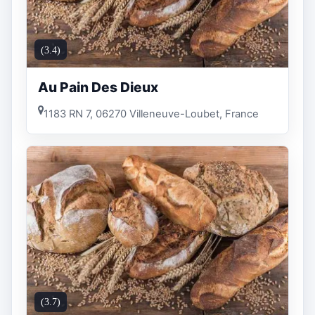
(3.4)
Au Pain Des Dieux
1183 RN 7, 06270 Villeneuve-Loubet, France
(3.7)