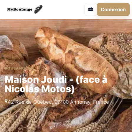
Connexion
BOULANGERIE
Maison Joudi - (face à
Nicolas Motos)
42 Rue de Québec, 07100 Annonay, France