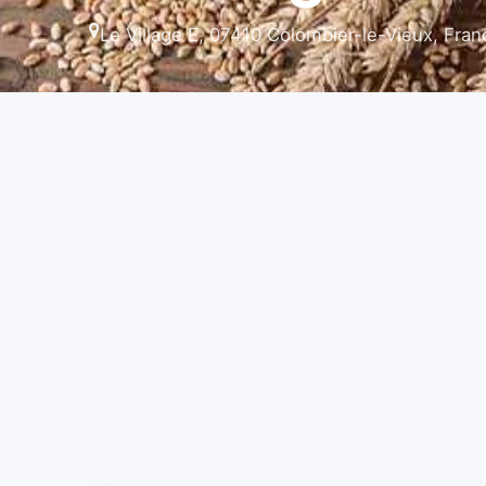
Le Village E, 07410 Colombier-le-Vieux, Fran