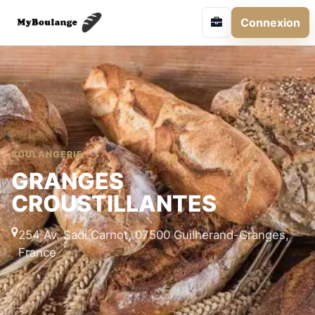
Connexion
BOULANGERIE
GRANGES
CROUSTILLANTES
254 Av. Sadi Carnot, 07500 Guilherand-Granges,
France