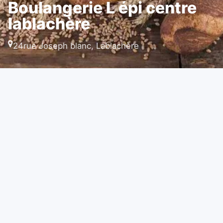
Boulangerie L épi centre
lablachère
24rue Joseph blanc, Lablachère