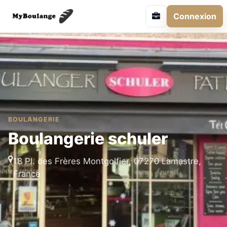
Connexion
BOULANGERIE
Boulangerie schuler
18 Pl. des Frères Montgolfier, 07270 Lamastre,
France