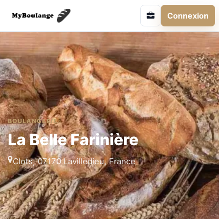
Connexion
BOULANGERIE
La Belle Farinière
Clots, 07170 Lavilledieu, France