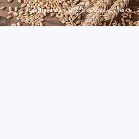
Les Traversiers, 07270 Le Crestet, France