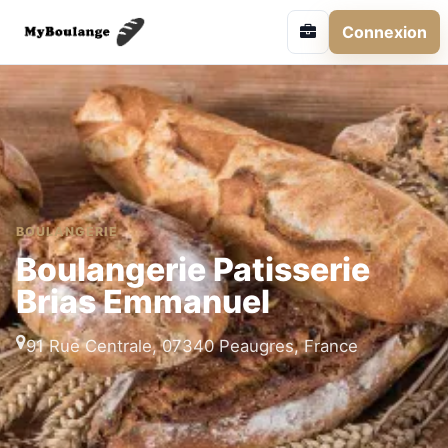
Connexion
BOULANGERIE
Boulangerie Patisserie
Brias Emmanuel
91 Rue Centrale, 07340 Peaugres, France