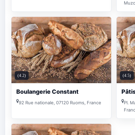
Muzo
(4.2)
(4.5)
Boulangerie Constant
Pâti
92 Rue nationale, 07120 Ruoms, France
Pl. M
Fran