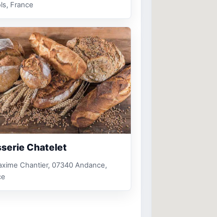
ls, France
sserie Chatelet
axime Chantier, 07340 Andance,
ce