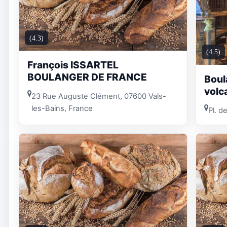
(4.3)
(4.5)
François ISSARTEL
BOULANGER DE FRANCE
Boul
volc
23 Rue Auguste Clément, 07600 Vals-
les-Bains, France
Pl. d