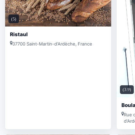
(5)
Ristaul
07700 Saint-Martin-d'Ardèche, France
(3.9)
Boula
Rue d
d'Ard