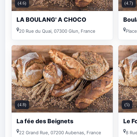
(4.6)
(4.7)
LA BOULANG' A CHOCO
Boul
20 Rue du Quai, 07300 Glun, France
Place
(4.8)
(5)
La fée des Beignets
Le Fo
22 Grand Rue, 07200 Aubenas, France
8 Rue