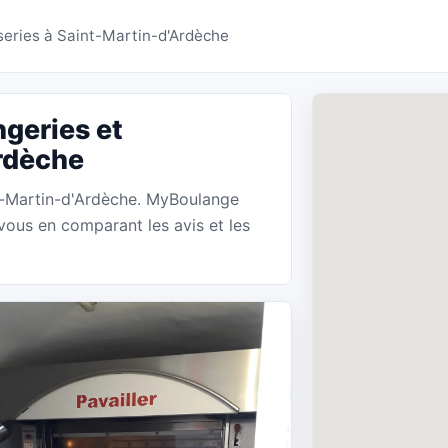
ies Saint-Martin-d'Ar
series à Saint-Martin-d'Ardèche
geries et
Ardèche
nt-Martin-d'Ardèche. MyBoulange
vous en comparant les avis et les