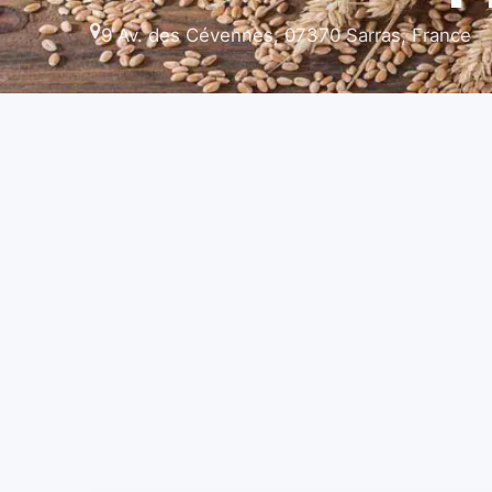
9 Av. des Cévennes, 07370 Sarras, France