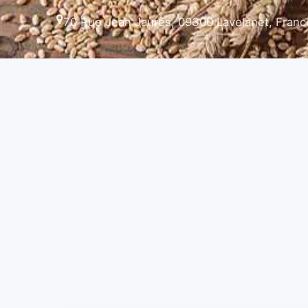
70 Rue Jean Jaurès, 09300 Lavelanet, Franc