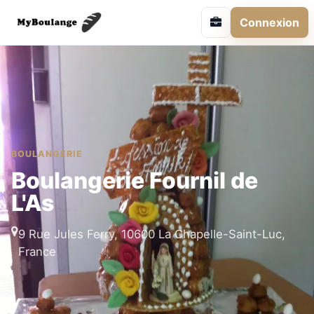
Connexion
BOULANGERIE
Boulangerie Fournil de
L'As
9 Rue Jules Ferry, 10600 La Chapelle-Saint-Luc,
France