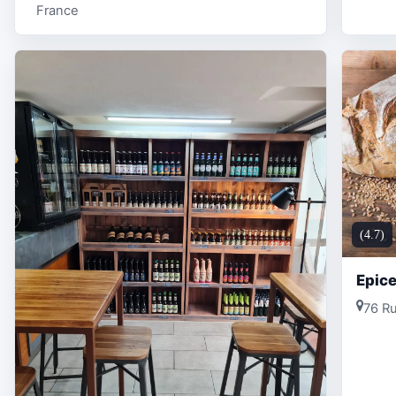
France
(4.7)
Epice
76 R