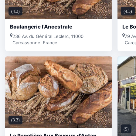
(4.3)
(4.3)
Boulangerie l'Ancestrale
Le Bo
236 Av. du Général Leclerc, 11000
79 Av
Carcassonne, France
Carc
(3.3)
(5)
La Panetière Aux Saveurs d'Antan