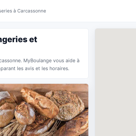
ries Carcassonne - My
series à Carcassonne
geries et
arcassonne. MyBoulange vous aide à
arant les avis et les horaires.