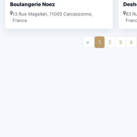
Boulangerie Noez
Desh
13 Rue Magellan, 11000 Carcassonne,
83 R
France
Fran
«
1
2
3
4