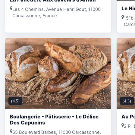
Le Ni
Les 4 Chemins, Avenue Henri Gout, 11000
Carcassonne, France
151bi
Carc
(4.5)
(4.3)
Boulangerie - Pâtisserie - Le Délice
Au P
Des Capucins
2 Pl.
65 Boulevard Barbès, 11000 Carcassonne,