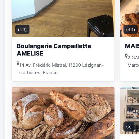
(4.3)
(4.4)
Boulangerie Campaillette
MAI
AMELISE
2 GAL
14 Av. Frédéric Mistral, 11200 Lézignan-
Marc
Corbières, France
(5)