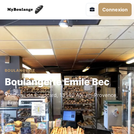
Connexion
BOULANGERIE
Boulangerie Emile Bec
Plateau de Puyricard, 13540 Aix-en-Provence,
France