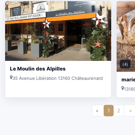
(4)
Le Moulin des Alpilles
35 Avenue Libération 13160 Châteaurenard
marie
1316
«
1
2
»