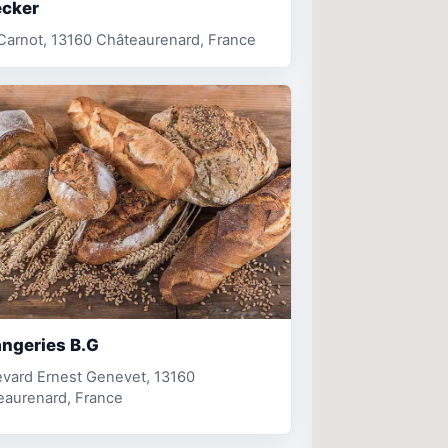
cker
Carnot, 13160 Châteaurenard, France
ngeries B.G
evard Ernest Genevet, 13160
eaurenard, France