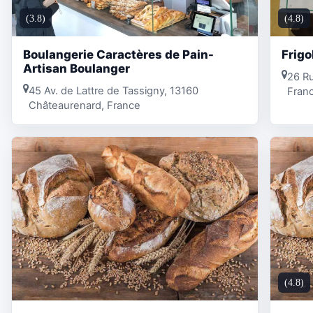
(3.8)
(4.8)
Boulangerie Caractères de Pain-
Frigo
Artisan Boulanger
26 Ru
45 Av. de Lattre de Tassigny, 13160
Fran
Châteaurenard, France
(4.8)