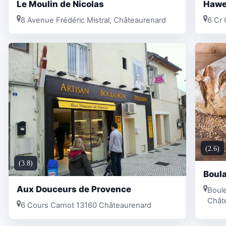
Le Moulin de Nicolas
Hawe
8 Avenue Frédéric Mistral, Châteaurenard
6 Cr 
(2.6)
(3.8)
Boula
Aux Douceurs de Provence
Boul
Chât
6 Cours Carnot 13160 Châteaurenard