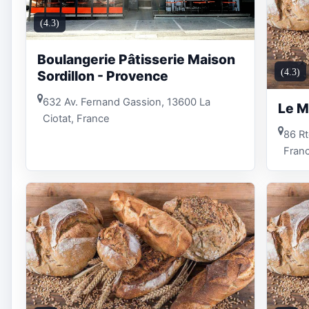
(4.3)
Boulangerie Pâtisserie Maison
(4.3)
Sordillon - Provence
632 Av. Fernand Gassion, 13600 La
Le M
Ciotat, France
86 Rt
Fran