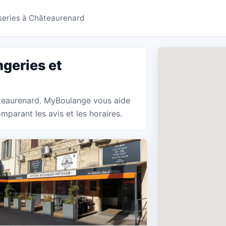
ies Châteaurenard - M
series à Châteaurenard
geries et
hâteaurenard. MyBoulange vous aide
mparant les avis et les horaires.