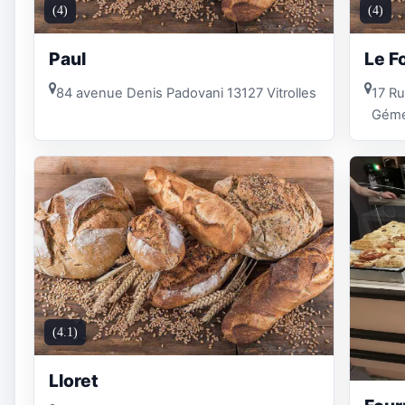
(4)
(4)
Paul
Le F
84 avenue Denis Padovani 13127 Vitrolles
17 Ru
Géme
(4.1)
Lloret