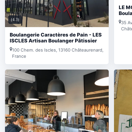
LE M
Boula
(4.3)
35 Av
Chât
Boulangerie Caractères de Pain - LES
ISCLES Artisan Boulanger Pâtissier
100 Chem. des Iscles, 13160 Châteaurenard,
France