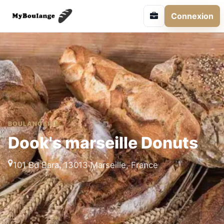
Connexion
BOULANGERIE
Dook's marseille Donuts
101 Bd Bara, 13013 Marseille, France