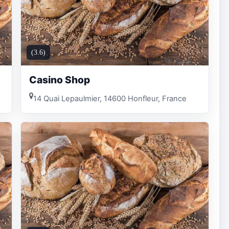
(3.6)
Casino Shop
14 Quai Lepaulmier, 14600 Honfleur, France