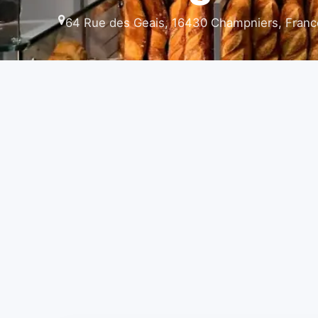
64 Rue des Geais, 16430 Champniers, Franc