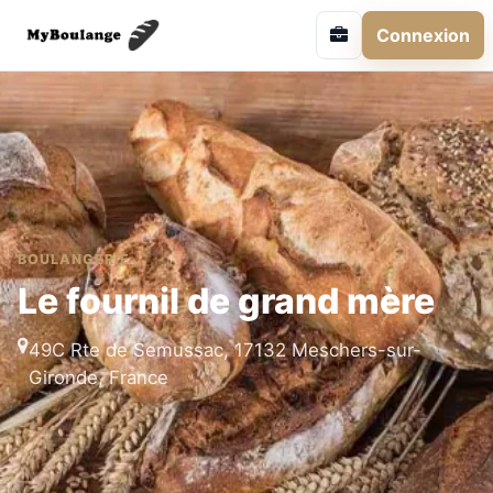
Connexion
BOULANGERIE
Le fournil de grand mère
49C Rte de Semussac, 17132 Meschers-sur-
Gironde, France