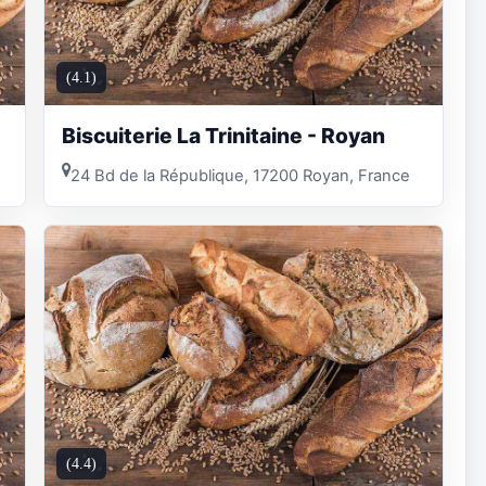
(4.1)
Biscuiterie La Trinitaine - Royan
24 Bd de la République, 17200 Royan, France
(4.4)