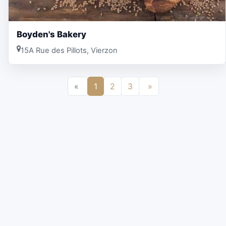
Boyden's Bakery
15A Rue des Pillots, Vierzon
«
1
2
3
»