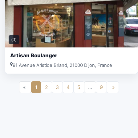
(3)
Artisan Boulanger
91 Avenue Aristide Briand, 21000 Dijon, France
«
1
2
3
4
5
…
9
»