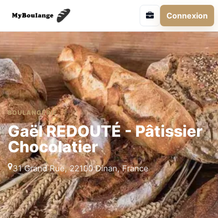
Connexion
BOULANGERIE
Gaël REDOUTÉ - Pâtissier
Chocolatier
31 Grand Rue, 22100 Dinan, France