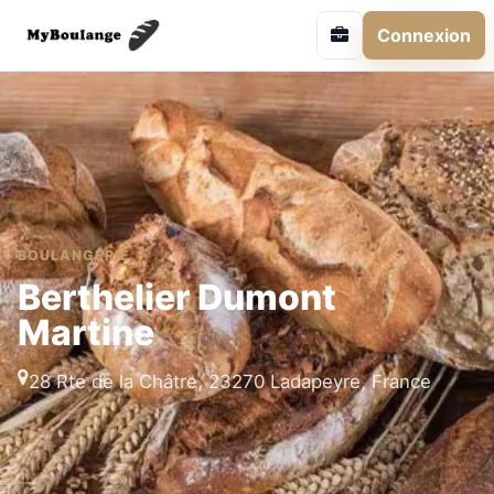
Connexion
BOULANGERIE
Berthelier Dumont
Martine
28 Rte de la Châtre, 23270 Ladapeyre, France