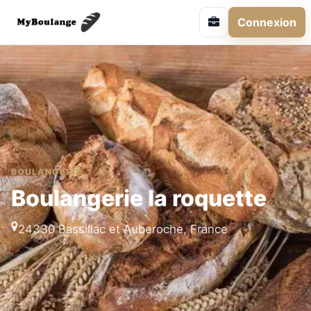
Connexion
BOULANGERIE
Boulangerie la roquette
24330 Bassillac et Auberoche, France